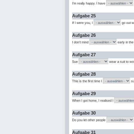
I’m really happy. I have
Aufgabe 25
If I were you, I
go out wi
Aufgabe 26
I don’t mind
early in th
Aufgabe 27
Sue
wear a suit to wo
Aufgabe 28
This is the first time I
su
Aufgabe 29
When I got home, I realised I
Aufgabe 30
Do you let other people
Aufgabe 31