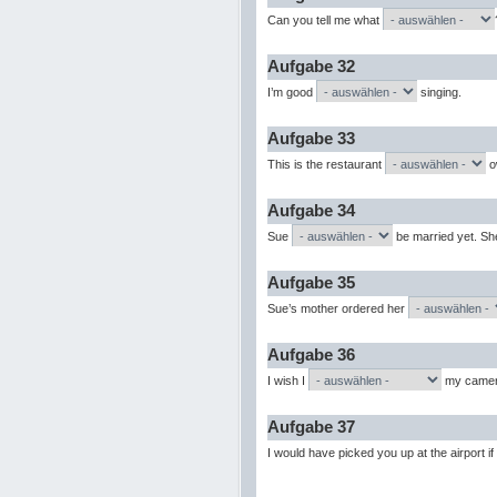
Can you tell me what
Aufgabe 32
I’m good
singing.
Aufgabe 33
This is the restaurant
o
Aufgabe 34
Sue
be married yet. She
Aufgabe 35
Sue’s mother ordered her
Aufgabe 36
I wish I
my camera
Aufgabe 37
I would have picked you up at the airport if