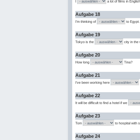
I
a lot of films in Englis
Aufgabe 18
I’m thinking of
to Egypt.
Aufgabe 19
Tokyo is the
city in the
Aufgabe 20
How long
Tina?
Aufgabe 21
I’ve been working here
Aufgabe 22
It will be difficult to find a hotel if we
Aufgabe 23
Tom
to hospital with
Aufgabe 24