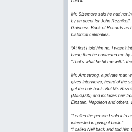
I did it.”
Mr. Sizemore said he had not in
by an agent for John Reznikoff, 
Guinness Book of Records as hav
historical celebrities.
“At first I told him no, I wasn’t
back; then he contacted me by m
“That’s what he hit me with”, th
Mr. Armstrong, a private man 
gives interviews, heard of the 
get the hair back. But Mr. Rezni
(£550,000) and includes hair f
Einstein, Napoleon and others, w
“I called the person I sold it to
interested in giving it back.”
“I called Neil back and told him t