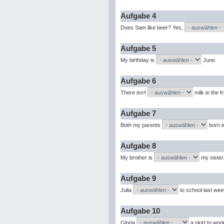
Aufgabe 4
Does Sam like beer? Yes,
Aufgabe 5
My birthday is
June.
Aufgabe 6
There isn’t
milk in the f
Aufgabe 7
Both my parents
born i
Aufgabe 8
My brother is
my sister
Aufgabe 9
Julia
to school last wee
Aufgabe 10
Gloria
a skirt to wor