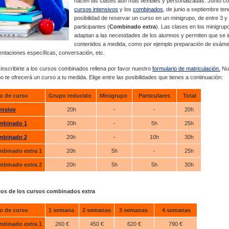
hacen las clases aún más flexibles y personalizadas. Junto co
cursos intensivos
y los
combinados
, de junio a septiembre ten
posibilidad de reservar un curso en un minigrupo, de entre 3 y
participantes (
Combinado extra
). Las clases en los minigrup
adaptan a las necesidades de los alumnos y permiten que se 
contenidos a medida, como por ejemplo preparación de exám
ntaciones específicas, conversación, etc.
inscribirte a los cursos combinados rellena por favor nuestro
formulario de matriculación
.
Nu
o te ofrecerá un curso a tu medida. Elige entre las posibilidades que tienes a continuación:
o de curso
Grupo reducido
Minigrupo
Particulares
Total
ensivo
20h
-
-
20h
mbinado 1
20h
-
5h
25h
mbinado 2
20h
-
10h
30h
binado extra 1
20h
5h
-
25h
binado extra 2
20h
5h
5h
30h
ios de los cursos combinados extra
o de curso
1 semana
2 semanas
3 semanas
4 semanas
binado extra
1
260 €
450 €
620 €
790 €