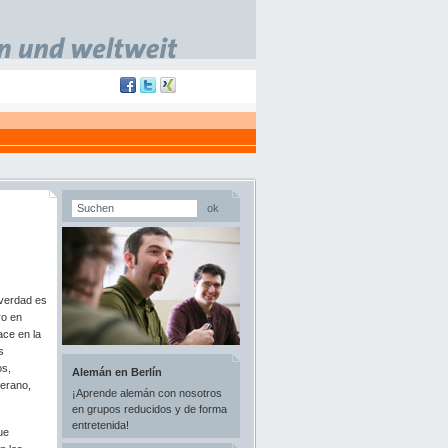
ok
 verdad es
ro en
ace en la
s
os,
Alemán en Berlín
verano,
¡Aprende alemán con nosotros
en grupos reducidos y de forma
entretenida!
ue