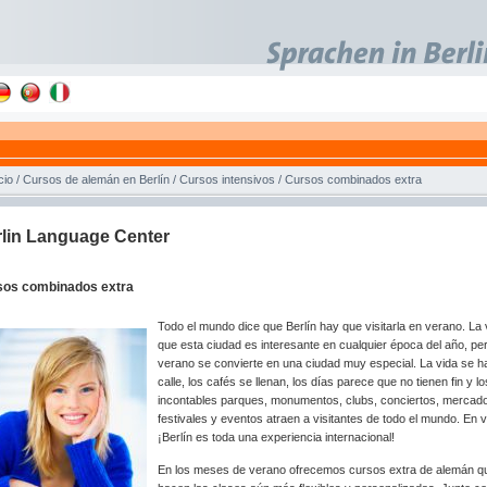
cio
/
Cursos de alemán en Berlín
/
Cursos intensivos
/
Cursos combinados extra
lin Language Center
sos combinados extra
Todo el mundo dice que Berlín hay que visitarla en verano. La
que esta ciudad es interesante en cualquier época del año, pe
verano se convierte en una ciudad muy especial. La vida se h
calle, los cafés se llenan, los días parece que no tienen fin y lo
incontables parques, monumentos, clubs, conciertos, mercad
festivales y eventos atraen a visitantes de todo el mundo. En 
¡Berlín es toda una experiencia internacional!
En los meses de verano ofrecemos cursos extra de alemán q