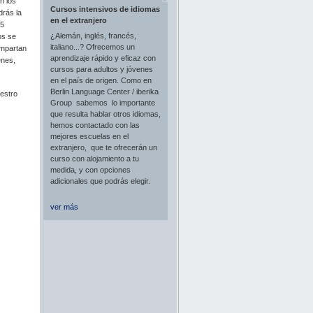
n los
Cursos intensivos de idiomas
drás la
en el extranjero
 5
¿Alemán, inglés, francés,
os se
italiano...? Ofrecemos un
impartan
aprendizaje rápido y eficaz con
enes,
cursos para adultos y jóvenes
en el país de origen. Como en
Berlin Language Center / iberika
estro
Group sabemos lo importante
que resulta hablar otros idiomas,
hemos contactado con las
mejores escuelas en el
extranjero, que te ofrecerán un
curso con alojamiento a tu
medida, y con opciones
adicionales que podrás elegir.
ver más