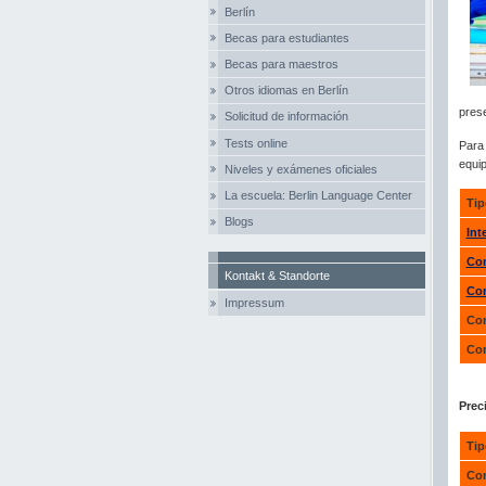
Berlín
Becas para estudiantes
Becas para maestros
Otros idiomas en Berlín
prese
Solicitud de información
Tests online
Para 
equip
Niveles y exámenes oficiales
La escuela: Berlin Language Center
Tip
Blogs
Int
Co
Kontakt & Standorte
Co
Impressum
Com
Com
Prec
Tip
Com