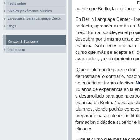
m
Tests online
puede que Berlín, la excitante c
Niveles y exámenes oficiales
La escuela: Berlin Language Center
En Berlin Language Center - Ib
perfecta, aprender alemán en B
Blogs
mejor forma posible, en el propi
descubrir por ti mismo una ciu
Kontakt & Standorte
estancia. Sólo tienes que hacer
Impressum
curso que más se adapte a ti, d
avanzados, y el alojamiento que
¡Qué el alemán te parece difíc
demostrarte lo contrario, noso
se enseña de forma efectiva.
N
15 años de experiencia en la 
y desarrollado para que nuestr
estancia en Berlín. Nuestras c
alumnos, donde podrás conocer
prepararte para obtener un títul
formación didáctica superior e 
eficaces.
Elige el curso que más te conve