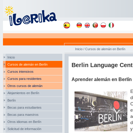
Inicio
/
Cursos de alemán en Berlín
Inicio
Berlin Language Cent
Cursos de alemán en Berlín
Cursos intensivos
Cursos para residentes
Aprender alemán en Berlín
Otros cursos de alemán
E
Alojamientos en Berlín
d
Berlín
C
Becas para estudiantes
e
Becas para maestros
a
Otros idiomas en Berlín
d
y
Solicitud de información